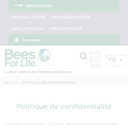
Aller au menu
Aller au contenu
Aller à la recherche
Panneau de gestion des cookies
SIGNALER UN NID
ESPACE COLLECTIVITÉ
ESPACE DÉSINSECTISEUR
ESPACE APICULTEUR
ESPACE PARTICULIER
Se connecter
Rechercher
LANGU
FR
OK
Lutter contre les frelons asiatiques
Accueil
Politique de confidentialité
Politique de confidentialité
Dernière mise à jour : 01/2024 Réglementation française